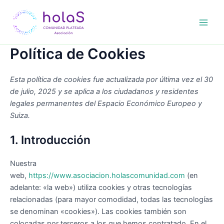
Ir
Main
al
Men
contenido
Política de Cookies
Esta política de cookies fue actualizada por última vez el 30
de julio, 2025 y se aplica a los ciudadanos y residentes
legales permanentes del Espacio Económico Europeo y
Suiza.
1. Introducción
Nuestra
web,
https://www.asociacion.holascomunidad.com
(en
adelante: «la web») utiliza cookies y otras tecnologías
relacionadas (para mayor comodidad, todas las tecnologías
se denominan «cookies»). Las cookies también son
colocadas por terceros a los que hemos contratado. En el