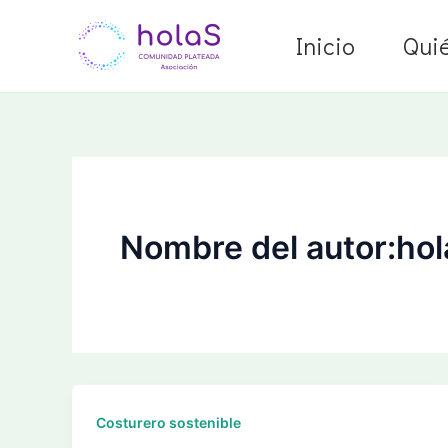
Ir
al
Inicio
Qui
contenido
Nombre del autor:ho
Costurero sostenible